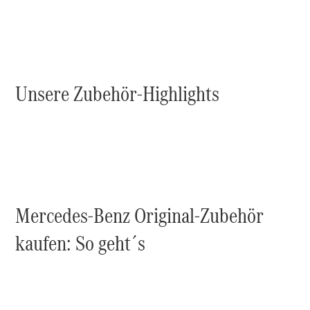
Reparatur
&
Garantie
Unsere Zubehör-Highlights
Übersicht
Mercedes-Benz Original-Zubehör
Reparatur
Service &
kaufen: So geht´s
Garantie
Rückrufe
Ersatzteile
Accessories