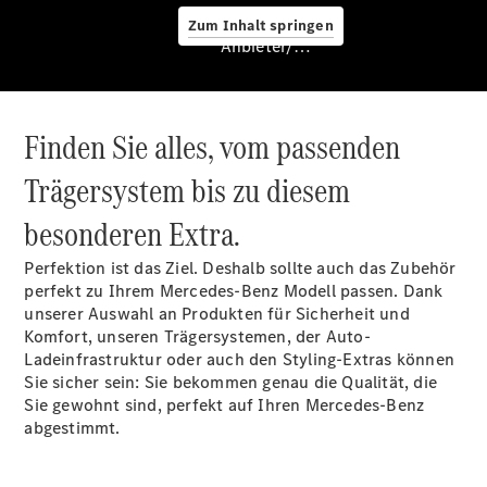
Service &
Zum Inhalt springen
Zubehör
Anbieter/Datenschutz
Finden Sie alles, vom passenden
Trägersystem bis zu diesem
besonderen Extra.
Servicetermin
buchen
Perfektion ist das Ziel. Deshalb sollte auch das Zubehör
Digitale
perfekt zu Ihrem Mercedes-Benz Modell passen. Dank
Extras
unserer Auswahl an Produkten für Sicherheit und
Ladelösungen
Komfort, unseren Trägersystemen, der Auto-
Unterwegs
Ladeinfrastruktur oder auch den Styling-Extras können
laden
Sie sicher sein: Sie bekommen genau die Qualität, die
Pannen- &
Sie gewohnt sind, perfekt auf Ihren Mercedes-Benz
Unfallhilfe
abgestimmt.
Räder &
Reifen
Wartung,