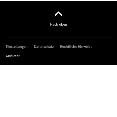
Digitale
Broschüre
Fahrzeugzubehör
Collection
Betriebsanleitungen
Servicetermin
buchen