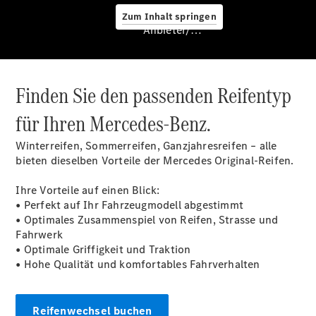
Service &
Zum Inhalt springen
Zubehör
Anbieter/Datenschutz
Finden Sie den passenden Reifentyp
für Ihren Mercedes-Benz.
Winterreifen, Sommerreifen, Ganzjahresreifen – alle
Servicetermin
bieten dieselben Vorteile der Mercedes Original-Reifen.
buchen
Digitale
Ihre Vorteile auf einen Blick:
Extras
• Perfekt auf Ihr Fahrzeugmodell abgestimmt
Ladelösungen
• Optimales Zusammenspiel von Reifen, Strasse und
Unterwegs
Fahrwerk
laden
• Optimale Griffigkeit und Traktion
Pannen- &
• Hohe Qualität und komfortables Fahrverhalten
Unfallhilfe
Räder &
Reifen
Wartung,
Reifenwechsel buchen