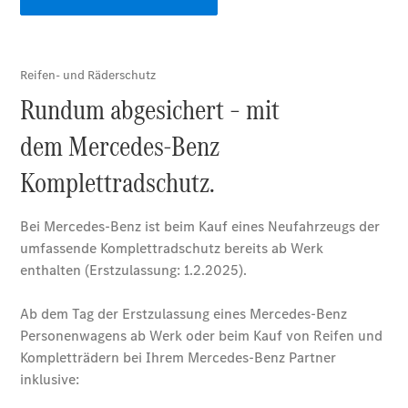
Reparatur
&
Garantie
Übersicht
Reparatur
Service &
Garantie
Rückrufe
Ersatzteile
Accessories