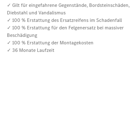
Digitale
Broschüre
Fahrzeugzubehör
Collection
Betriebsanleitungen
Servicetermin
buchen