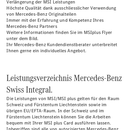
Verlängerung der MSI Leistungen
Höchste Qualität dank ausschliesslicher Verwendung
von Mercedes-Benz Originalteilen
Immer mit der Erfahrung und Kompetenz Ihres
Mercedes-Benz Partners
Weitere Informationen finden Sie im MSIplus Flyer
Digitale
unter dem Bild.
Broschüre
Ihr Mercedes-Benz Kundendienstberater unterbreitet
Fahrzeugzubehör
Ihnen gerne ein individuelles Angebot.
Collection
Betriebsanleitungen
Servicetermin
Leistungsverzeichnis Mercedes-Benz
buchen
Swiss Integral.
Die Leistungen von MSI/MSI plus gelten für den Raum
Schweiz und Fürstentum Liechtenstein sowie im
übrigen EU/EFTA-Raum. In der Schweiz und im
Fürstentum Liechtenstein können Sie die Arbeiten
bequem mit Ihrer MSI plus Card ausführen lassen.
Inbegriffen sind alle von autorisierten Mercedes-Benz