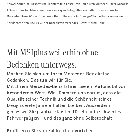
Reparatur
Schweiz oder im Fürstentum Liechtenstein bestellten und durch Mercedes-Benz Schweiz
&
AG importierten Mercedes-Benz Neuwagen. Inbegriffen sind alle von autorisierten
Garantie
Mercedes-Benz-Werkstätten nach Herstellervorschrift ausgeführten Reparaturen und
Servicearbeiten, inklusive der benötigten Mercedes-Benz Original-Teile.
Mit MSIplus weiterhin ohne
Bedenken unterwegs.
Machen Sie sich um Ihren Mercedes-Benz keine
Gedanken. Das tun wir für Sie.
Mit Ihrem Mercedes-Benz fahren Sie ein Automobil von
Übersicht
besonderem Wert. Wir kümmern uns darum, dass die
Reparatur
Qualität seiner Technik und die Schönheit seines
Service &
Designs viele Jahre erhalten bleiben. Ausserdem
Garantie
geniessen Sie planbare Kosten für ein unbeschwertes
Rückrufe
Fahrvergnügen – und das ganz ohne Selbstbehalt.
Ersatzteile
Accessories
Profitieren Sie von zahlreichen Vorteilen: