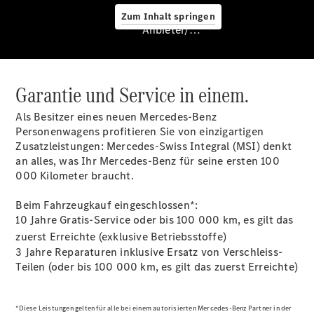
Service &
Zum Inhalt springen
Zubehör
Anbieter/Datenschutz
Garantie und Service in einem.
Als Besitzer eines neuen Mercedes-Benz
Personenwagens profitieren Sie von einzigartigen
Zusatzleistungen: Mercedes-Swiss Integral (MSI) denkt
Servicetermin
an alles, was Ihr Mercedes-Benz für seine ersten 100
buchen
000 Kilometer braucht.
Digitale
Extras
Beim Fahrzeugkauf eingeschlossen*:
Ladelösungen
10 Jahre Gratis-Service oder bis 100 000 km, es gilt das
Unterwegs
laden
zuerst Erreichte
(exklusive Betriebsstoffe)
Pannen- &
3 Jahre Reparaturen inklusive Ersatz von Verschleiss-
Unfallhilfe
Teilen (oder bis 100 000 km, es gilt das zuerst Erreichte)
Räder &
Reifen
Wartung,
*Diese Leistungen gelten für alle bei einem autorisierten Mercedes-Benz Partner in der