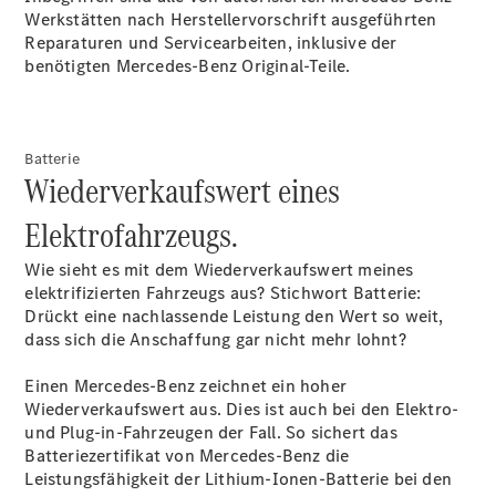
Werkstätten nach Herstellervorschrift ausgeführten
Reparaturen und Servicearbeiten, inklusive der
Über uns
benötigten Mercedes-Benz Original-Teile.
Batterie
Wiederverkaufswert eines
Standort &
Elektrofahrzeugs.
Öffnungszeiten
Ansprechpartner
Wie sieht es mit dem Wiederverkaufswert meines
Unternehmen
elektrifizierten Fahrzeugs aus? Stichwort Batterie:
Jobs &
Drückt eine nachlassende Leistung den Wert so weit,
Karriere
dass sich die Anschaffung gar nicht mehr lohnt?
Kontaktformular
Einen Mercedes-Benz zeichnet ein hoher
Servicetermin
Wiederverkaufswert aus. Dies ist auch bei den Elektro-
buchen
und Plug-in-Fahrzeugen der Fall. So sichert das
Batteriezertifikat von Mercedes-Benz die
Leistungsfähigkeit der Lithium-Ionen-Batterie bei den